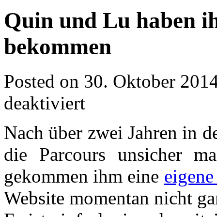
Quin und Lu haben ih
bekommen
Posted on
30. Oktober 201
für
deaktiviert
Quin
und
Lu
Nach über zwei Jahren in d
haben
ihre
die Parcours unsicher m
eigene
Seite
bekommen
gekommen ihm eine
eigene
Website momentan nicht ganz