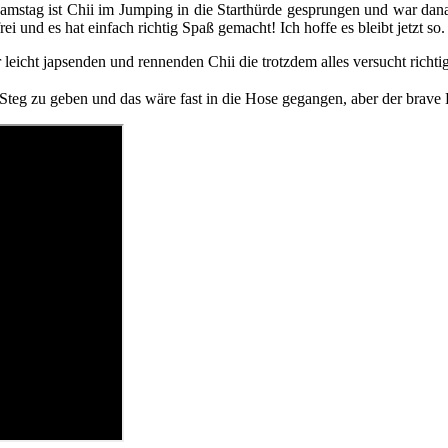
mstag ist Chii im Jumping in die Starthürde gesprungen und war dana
toll!
ei und es hat einfach richtig Spaß gemacht! Ich hoffe es bleibt jetzt so.
r leicht japsenden und rennenden Chii die trotzdem alles versucht ric
eg zu geben und das wäre fast in die Hose gegangen, aber der brave H