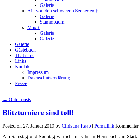
Galerie
Aik von den schwarzen Seeperlen †
Galerie
Stammbaum
Max †
Galerie
Galerie
Galerie
Gästebuch
That´s me
Links
Kontakt
Impressum
Datenschutzerklärung
Presse
←
Older posts
Blitzturniere sind toll!
Posted on
27. Januar 2019
by
Christina Raab
|
Permalink
Kommentare 
Am Samstag und Sonntag war ich mit Chii in Hemsbach am Start. E