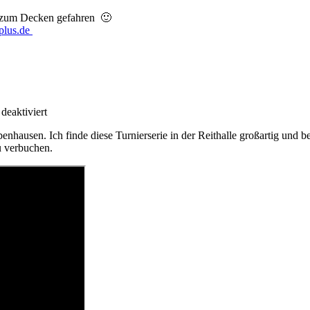
In zum Decken gefahren 🙂
plus.de
für
eaktiviert
1.
usen. Ich finde diese Turnierserie in der Reithalle großartig und bed
Turnier
u verbuchen.
der
AIWEB
Serie