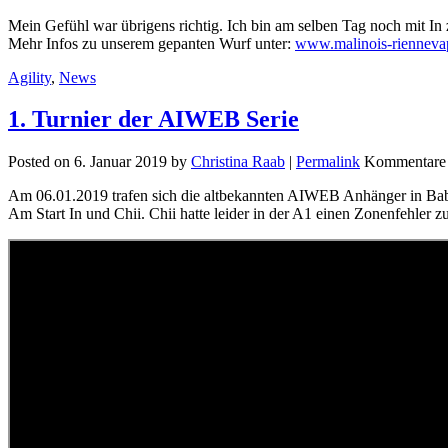
Mein Gefühl war übrigens richtig. Ich bin am selben Tag noch mit 
Mehr Infos zu unserem gepanten Wurf unter:
www.malinois-rienneva
Agility
,
News
1. Turnier der AIWEB Serie
Posted on
6. Januar 2019
by
Christina Raab
|
Permalink
Kommentare d
Am 06.01.2019 trafen sich die altbekannten AIWEB Anhänger in Babenha
Am Start In und Chii. Chii hatte leider in der A1 einen Zonenfehler z