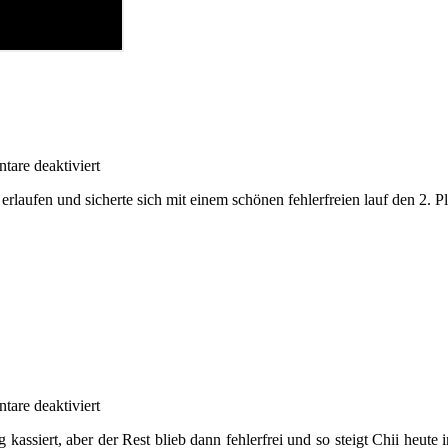
für
are deaktiviert
Erste
erlaufen und sicherte sich mit einem schönen fehlerfreien lauf den 2. Pla
Quali
in
der
A1
für
are deaktiviert
Chii
 kassiert, aber der Rest blieb dann fehlerfrei und so steigt Chii heute 
steigt