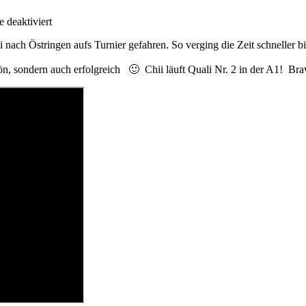
für
deaktiviert
Ein
nach Östringen aufs Turnier gefahren. So verging die Zeit schneller 
spannendes
Turnier
ön, sondern auch erfolgreich 🙂 Chii läuft Quali Nr. 2 in der A1! Br
in
Östringen
:)