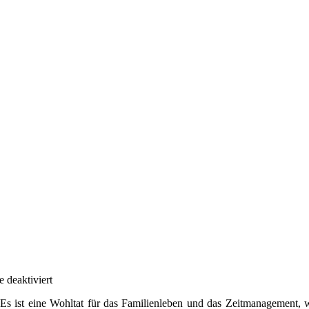
für
deaktiviert
Blitzturniere
s ist eine Wohltat für das Familienleben und das Zeitmanagement,
sind