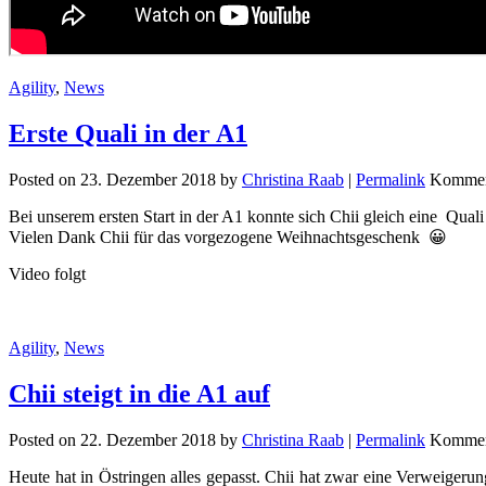
Agility
,
News
Erste Quali in der A1
Posted on
23. Dezember 2018
by
Christina Raab
|
Permalink
Komment
Bei unserem ersten Start in der A1 konnte sich Chii gleich eine Quali 
Vielen Dank Chii für das vorgezogene Weihnachtsgeschenk 😀
Video folgt
Agility
,
News
Chii steigt in die A1 auf
Posted on
22. Dezember 2018
by
Christina Raab
|
Permalink
Komment
Heute hat in Östringen alles gepasst. Chii hat zwar eine Verweigerung