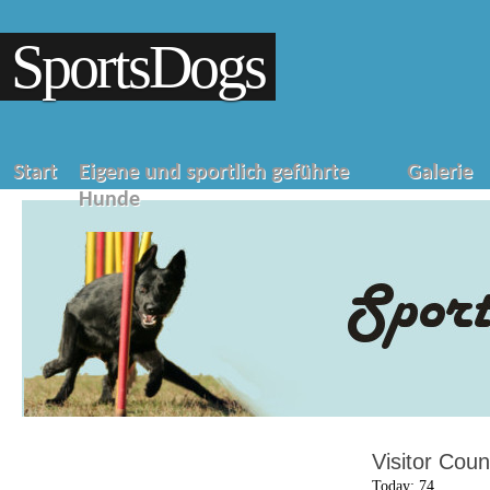
SportsDogs
Start
Eigene und sportlich geführte
Galerie
Hunde
Visitor Coun
Today: 74