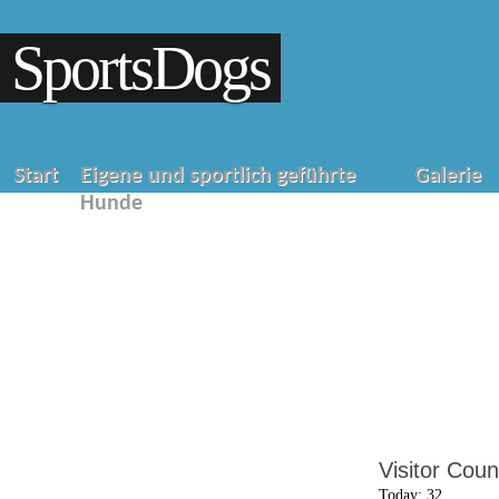
SportsDogs
Start
Eigene und sportlich geführte
Galerie
Hunde
Visitor Coun
Today: 32