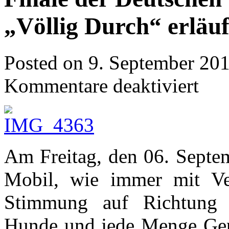
„Völlig Durch“ erläuf
Posted on
9. September 20
für
Kommentare deaktiviert
Finale
der
Deutsche
Vereinsme
–
„Völlig
Durch“
Am Freitag, den 06. Septe
erläuft
sich
den
Mobil, wie immer mit Ver
3.Platz
Stimmung auf Richtung 
Hunde und jede Menge Gepä